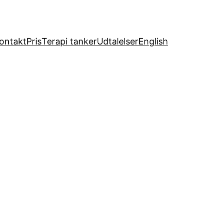
ontakt
Pris
Terapi tanker
Udtalelser
English