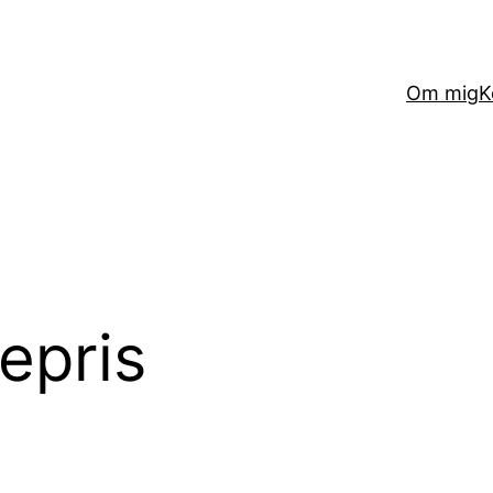
Om mig
K
epris