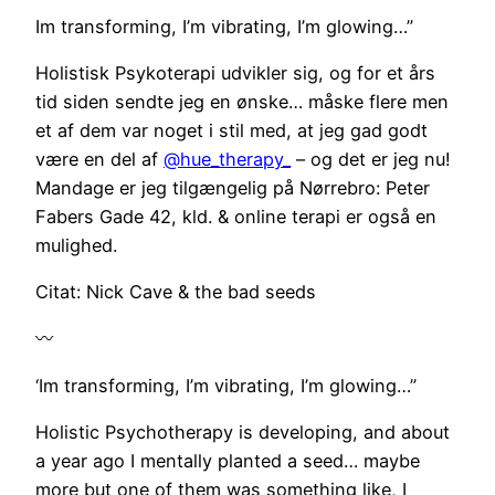
Im transforming, I’m vibrating, I’m glowing…”
Holistisk Psykoterapi udvikler sig, og for et års
tid siden sendte jeg en ønske… måske flere men
et af dem var noget i stil med, at jeg gad godt
være en del af
@hue_therapy_
– og det er jeg nu!
Mandage er jeg tilgængelig på Nørrebro: Peter
Fabers Gade 42, kld. & online terapi er også en
mulighed.
Citat: Nick Cave & the bad seeds
〰️
‘Im transforming, I’m vibrating, I’m glowing…”
Holistic Psychotherapy is developing, and about
a year ago I mentally planted a seed… maybe
more but one of them was something like, I