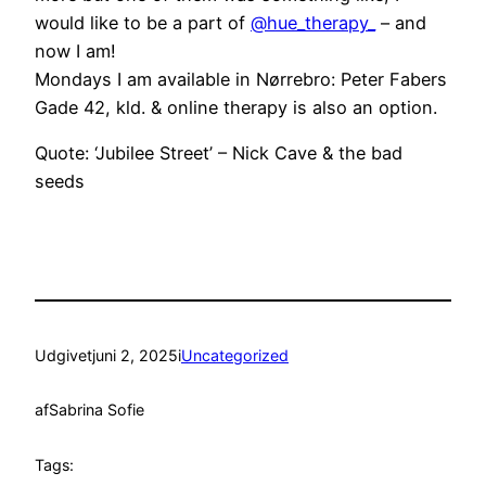
would like to be a part of
@hue_therapy_
– and
now I am!
Mondays I am available in Nørrebro: Peter Fabers
Gade 42, kld. & online therapy is also an option.
Quote: ‘Jubilee Street’ – Nick Cave & the bad
seeds
Udgivet
juni 2, 2025
i
Uncategorized
af
Sabrina Sofie
Tags: