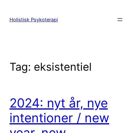
Spring
til
Holistisk Psykoterapi
indhold
Tag:
eksistentiel
2024: nyt år, nye
intentioner / new
year, new