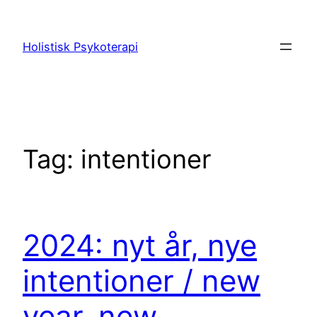
Spring
til
Holistisk Psykoterapi
indhold
Tag:
intentioner
2024: nyt år, nye
intentioner / new
year, new