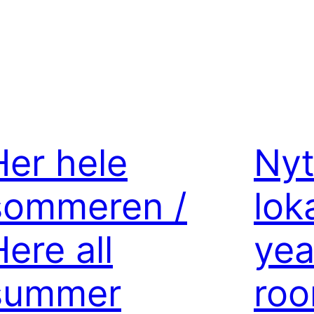
Her hele
Nyt
sommeren /
lok
ere all
yea
summer
roo