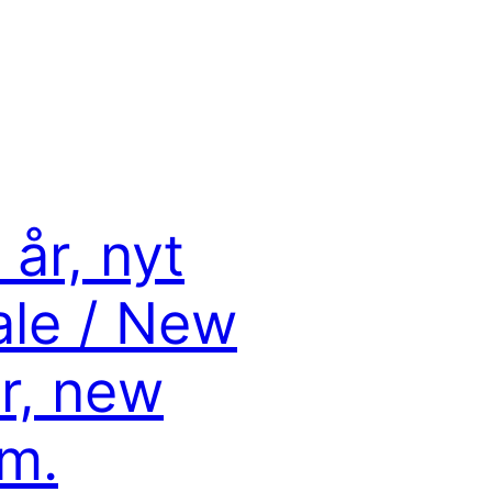
 år, nyt
ale / New
r, new
m.