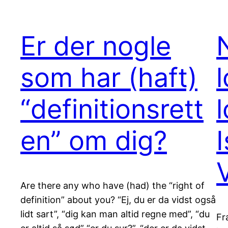
Er der nogle
som har (haft)
“definitionsrett
l
en” om dig?
Are there any who have (had) the “right of
definition” about you? “Ej, du er da vidst også
lidt sart”, “dig kan man altid regne med”, “du
Fr