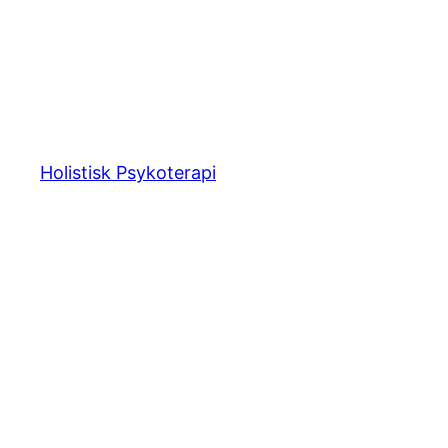
Spring
til
indhold
Holistisk Psykoterapi