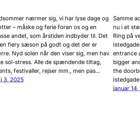
dsommer nærmer sig, vi har lyse dage og
Samme ad
tter – måske og ferie foran os og en
nu i et stø
sse andet, som årstiden indbyder til. Det
Ring på v
 en fiery sæson på godt og det der er
Istedgade 
rre. Nyd solen når den viser sig, men hav
entrance 
ke sol-stress. Alle de spændende tiltag,
bigger and
ents, festivaller, rejser mm., men pas…
the doorbe
ni 3, 2025
Istedgade 
januar 14