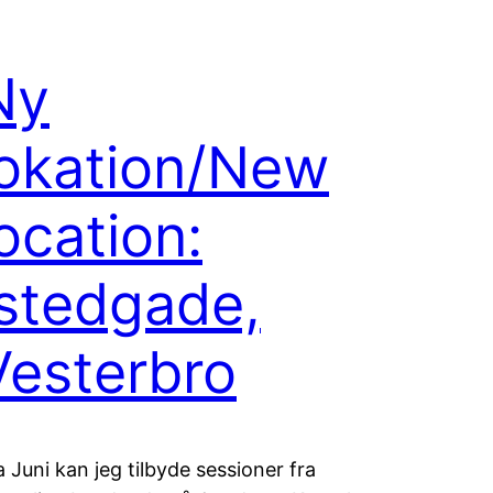
Ny
lokation/New
ocation:
Istedgade,
Vesterbro
a Juni kan jeg tilbyde sessioner fra