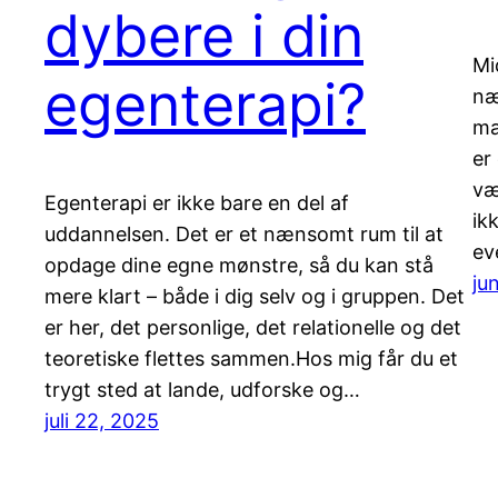
dybere i din
Mi
egenterapi?
næ
ma
er
væ
Egenterapi er ikke bare en del af
ik
uddannelsen. Det er et nænsomt rum til at
ev
opdage dine egne mønstre, så du kan stå
ju
mere klart – både i dig selv og i gruppen. Det
er her, det personlige, det relationelle og det
teoretiske flettes sammen.Hos mig får du et
trygt sted at lande, udforske og…
juli 22, 2025