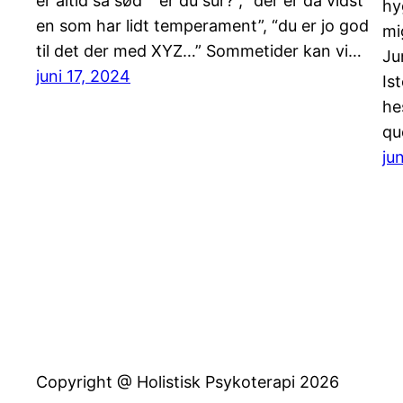
er altid så sød” “er du sur?”, “der er da vidst
hy
en som har lidt temperament”, “du er jo god
mi
til det der med XYZ…” Sommetider kan vi…
Ju
juni 17, 2024
Is
he
qu
ju
Copyright @ Holistisk Psykoterapi 2026