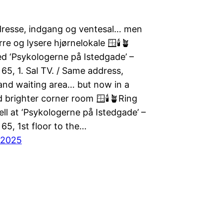
resse, indgang og ventesal… men
rre og lysere hjørnelokale 🪟🕯️🪴
ed ‘Psykologerne på Istedgade’ –
65, 1. Sal TV. / Same address,
and waiting area… but now in a
 brighter corner room 🪟🕯️🪴Ring
ll at ‘Psykologerne på Istedgade’ –
65, 1st floor to the…
, 2025