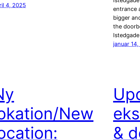
Istedgade 
ril 4, 2025
entrance 
bigger and
the doorbe
Istedgade 
januar 14
Ny
Upd
lokation/New
eks
ocation:
& d