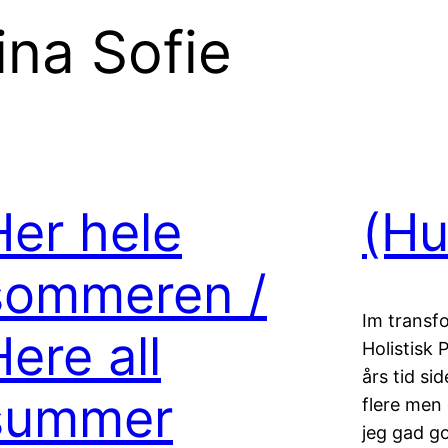
ina Sofie
Her hele
(Hu
sommeren /
Im transfo
ere all
Holistisk 
års tid s
summer
flere men 
jeg gad g