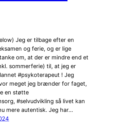
elow) Jeg er tilbage efter en
eksamen og ferie, og er lige
tanke om, at der er mindre end et
nkl. sommerferie) til, at jeg er
annet #psykoterapeut ! Jeg
or meget jeg brænder for faget,
e en støtte
msorg, #selvudvikling så livet kan
nu mere autentisk. Jeg har…
2024