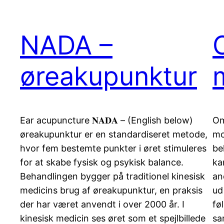
NADA –
øreakupunktur
Ear acupuncture 𝐍𝐀𝐃𝐀 – (English below)
Om
øreakupunktur er en standardiseret metode,
mo
hvor fem bestemte punkter i øret stimuleres
be
for at skabe fysisk og psykisk balance.
ka
Behandlingen bygger på traditionel kinesisk
an
medicins brug af øreakupunktur, en praksis
ud
der har været anvendt i over 2000 år. I
fø
kinesisk medicin ses øret som et spejlbillede
sa