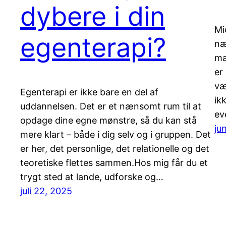
dybere i din
Mi
egenterapi?
næ
ma
er
væ
Egenterapi er ikke bare en del af
ik
uddannelsen. Det er et nænsomt rum til at
ev
opdage dine egne mønstre, så du kan stå
ju
mere klart – både i dig selv og i gruppen. Det
er her, det personlige, det relationelle og det
teoretiske flettes sammen.Hos mig får du et
trygt sted at lande, udforske og…
juli 22, 2025