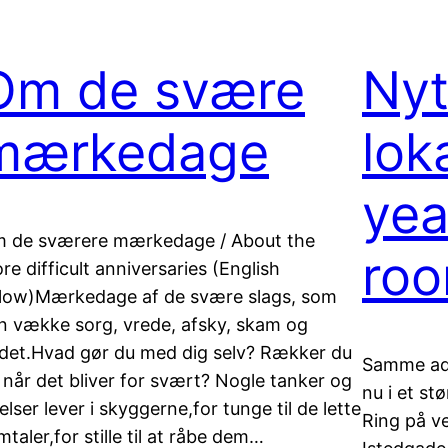
Om de svære
Nyt
mærkedage
lok
yea
 de sværere mærkedage / About the
roo
re difficult anniversaries (English
low)Mærkedage af de svære slags, som
n vække sorg, vrede, afsky, skam og
det.Hvad gør du med dig selv? Rækker du
Samme ad
 når det bliver for svært? Nogle tanker og
nu i et stø
lelser lever i skyggerne,for tunge til de lette
Ring på v
mtaler,for stille til at råbe dem…