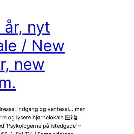
 år, nyt
ale / New
r, new
m.
resse, indgang og ventesal… men
rre og lysere hjørnelokale 🪟🕯️🪴
ed ‘Psykologerne på Istedgade’ –