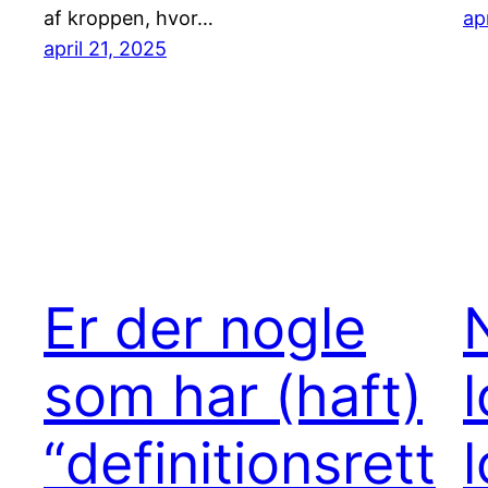
af kroppen, hvor…
ap
april 21, 2025
Er der nogle
som har (haft)
“definitionsrett
l