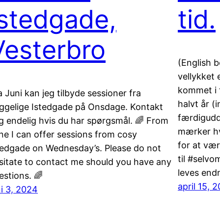
Istedgade,
tid.
Vesterbro
(English b
vellykket 
kommet i 
a Juni kan jeg tilbyde sessioner fra
halvt år (i
ggelige Istedgade på Onsdage. Kontakt
færdigudd
g endelig hvis du har spørgsmål. 🌈 From
mærker hv
ne I can offer sessions from cosy
for at vær
tedgade on Wednesday’s. Please do not
til #selvo
sitate to contact me should you have any
leves end
estions. 🌈
april 15, 
ni 3, 2024