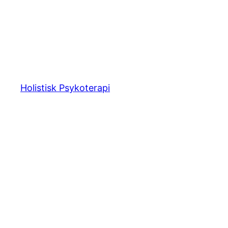
Spring
til
indhold
Holistisk Psykoterapi