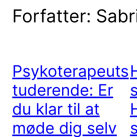
Forfatter:
Sabr
Psykoterapeuts
tuderende: Er
du klar til at
H
møde dig selv