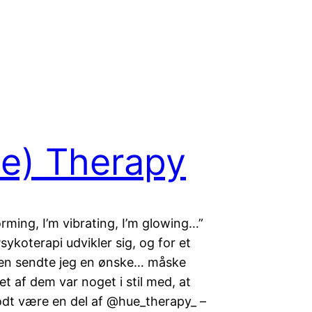
e) Therapy
rming, I’m vibrating, I’m glowing…”
Psykoterapi udvikler sig, og for et
iden sendte jeg en ønske… måske
et af dem var noget i stil med, at
odt være en del af @hue_therapy_ –