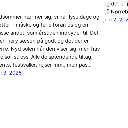
og det er 
på Nørreb
dsommer nærmer sig, vi har lyse dage og
juni 2, 20
tter – måske og ferie foran os og en
sse andet, som årstiden indbyder til. Det
 en fiery sæson på godt og det der er
rre. Nyd solen når den viser sig, men hav
ke sol-stress. Alle de spændende tiltag,
ents, festivaller, rejser mm., men pas…
ni 3, 2025