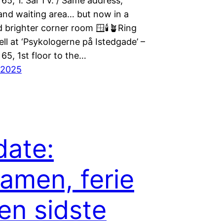
65, 1. Sal TV. / Same address,
and waiting area… but now in a
 brighter corner room 🪟🕯️🪴Ring
ll at ‘Psykologerne på Istedgade’ –
65, 1st floor to the…
, 2025
ate:
amen, ferie
en sidste