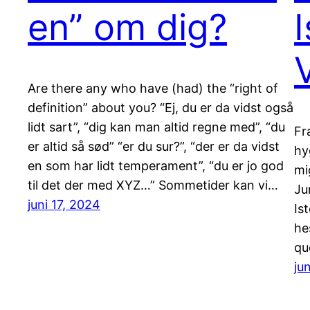
en” om dig?
Are there any who have (had) the “right of
definition” about you? “Ej, du er da vidst også
lidt sart”, “dig kan man altid regne med”, “du
Fr
er altid så sød” “er du sur?”, “der er da vidst
hy
en som har lidt temperament”, “du er jo god
mi
til det der med XYZ…” Sommetider kan vi…
Ju
juni 17, 2024
Is
he
qu
ju